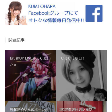
関連記事
BrushUP LIVE終わりまし
いよいよ明日！
た♬
興奮冷めやらぬボーカル
アフタダークライブ