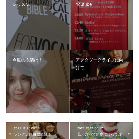
レッスン
Youtube
今度の衣装は！
アフタダークライブに向
けて
2021.12.25 00:16
2021.12.23 00:17
ソングレ紅白歌合戦！
見え方って角度によって違
う