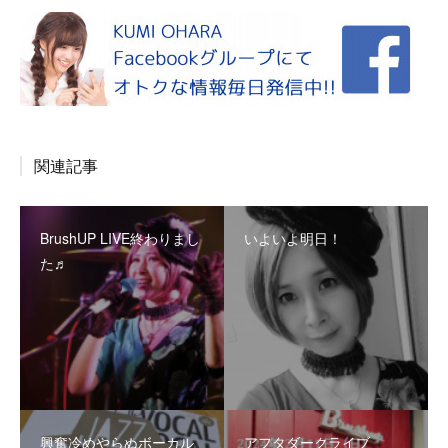
関連記事
BrushUP LIVE終わりまし
いよいよ明日！
た♬
興奮冷めやらぬボーカル
アフタダークライブ