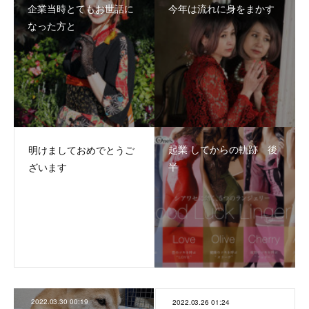
企業当時とてもお世話に
今年は流れに身をまかす
なった方と
起業 してからの軌跡 後
明けましておめでとうご
半
ざいます
2022.03.30 00:19
2022.03.26 01:24