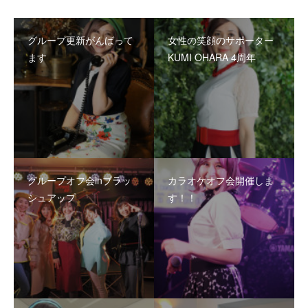
グループ更新がんばって
女性の笑顔のサポーター
ます
KUMI OHARA 4周年
グループオフ会inブラッ
カラオケオフ会開催しま
シュアップ
す！！