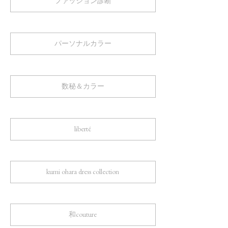
ファッション診断
パーソナルカラー
数秘＆カラー
liberté
kumi ohara dress collection
和couture