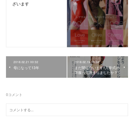
半
ざいます
2018.02.21 00:32
2018.02.19 00:02
母になって13年
まだ間に合います‼入学式の
洋服って決まりましたか？
0
コメント