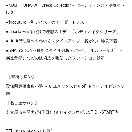
●KUMI OHARA Dress Collection～パーティドレス・演奏会ド
レス
●和couture〜和テイストのオーダードレス
●Liberté〜着るだけで理想のボディ「ボディメイクシリーズ」
●LALA代理店〜かわいくスタイルアップ！脱がない勝負下着
●ANALYSHON～骨格スタイル分析・パーソナルカラー診断（三
属性分類）などの技術法を駆使したファッション診断
【豊橋サロン】
愛知県豊橋市広小路1-18 ユメックスビル5F トライアルビレッジ
内
【名古屋サロン】
名古屋市中区大須4丁目1-18 セイジョウビル5F D→START内
TEL:0533-74-1253(転送)