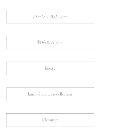
パーソナルカラー
数秘＆カラー
liberté
kumi ohara dress collection
和couture