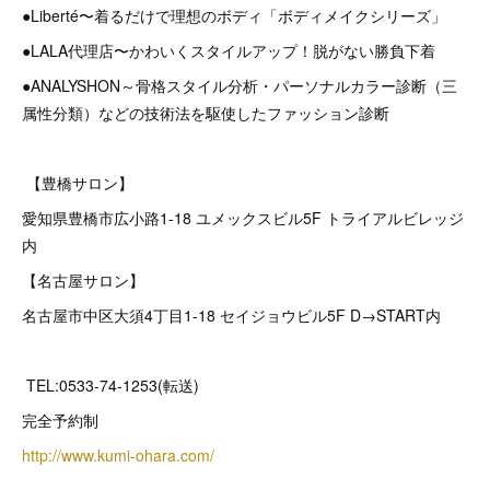
●Liberté〜着るだけで理想のボディ「ボディメイクシリーズ」
●LALA代理店〜かわいくスタイルアップ！脱がない勝負下着
●ANALYSHON～骨格スタイル分析・パーソナルカラー診断（三
属性分類）などの技術法を駆使したファッション診断
【豊橋サロン】
愛知県豊橋市広小路1-18 ユメックスビル5F トライアルビレッジ
内
【名古屋サロン】
名古屋市中区大須4丁目1-18 セイジョウビル5F D→START内
TEL:0533-74-1253(転送)
完全予約制
http://www.kumi-ohara.com/