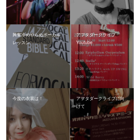
興奮冷めやらぬボーカル
アフタダークライブ
レッスン
Youtube
今度の衣装は！
アフタダークライブに向
けて