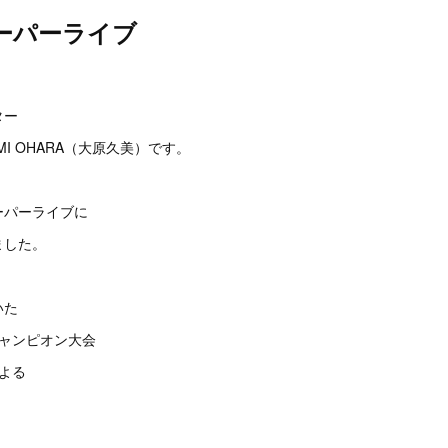
ーパーライブ
。
ター
I OHARA（大原久美）です。
ーパーライブに
ました。
いた
チャンピオン大会
よる
。