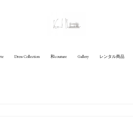
rte
Dress Collection
和couture
Gallery
レンタル商品