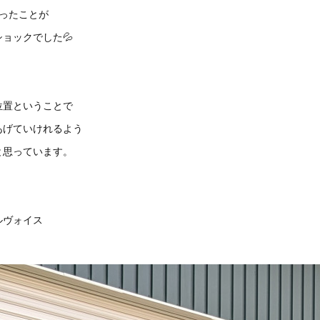
ったことが
ョックでした💦
位置ということで
あげていけれるよう
と思っています。
ルヴォイス