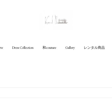
rte
Dress Collection
和couture
Gallery
レンタル商品