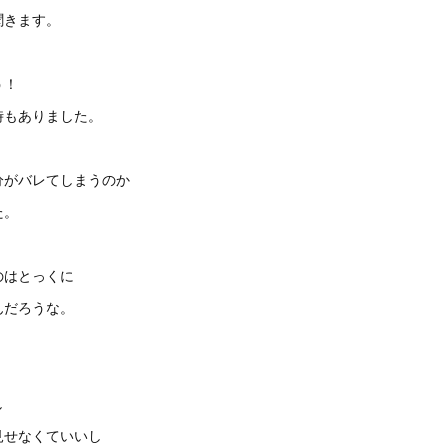
聞きます。
う！
時もありました。
分がバレてしまうのか
た。
のはとっくに
んだろうな。
し
見せなくていいし