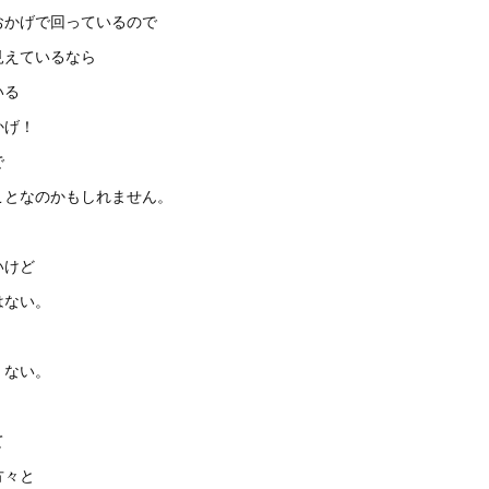
おかげで回っているので
見えているなら
いる
かげ！
で
ことなのかもしれません。
いけど
はない。
くない。
て
方々と