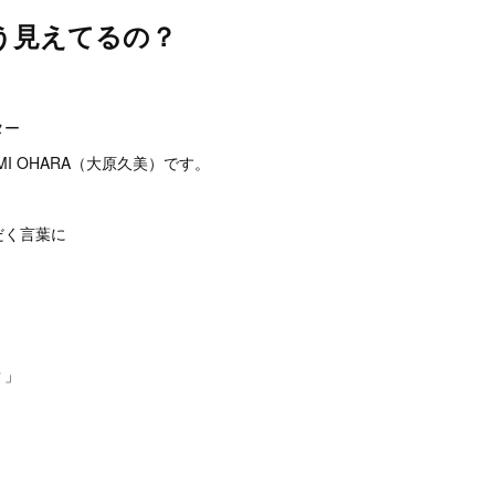
う見えてるの？
。
ター
I OHARA（大原久美）です。
だく言葉に
？」