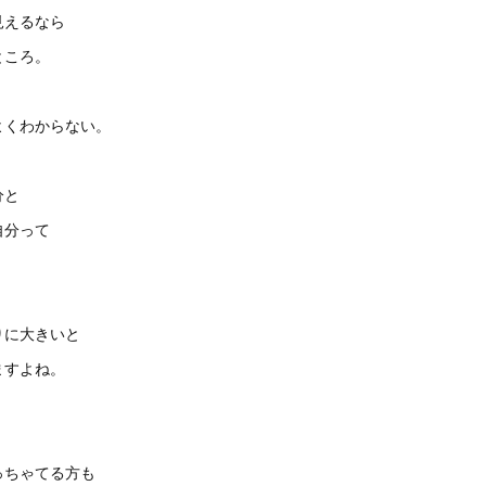
見えるなら
ところ。
よくわからない。
分と
自分って
。
りに大きいと
ますよね。
っちゃてる方も