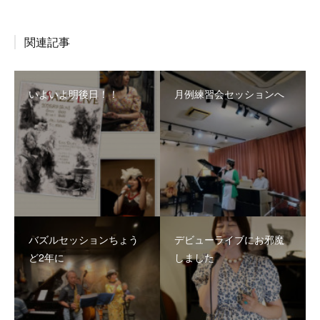
関連記事
いよいよ明後日！！
月例練習会セッションへ
バズルセッションちょう
デビューライブにお邪魔
ど2年に
しました