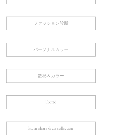
ファッション診断
パーソナルカラー
数秘＆カラー
liberté
kumi ohara dress collection