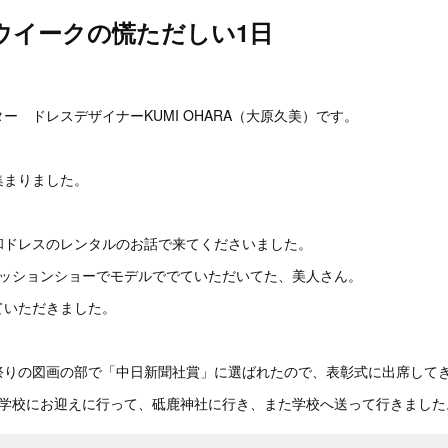
ウイークの慌ただしい1日
。
ー ドレスデザイナーKUMI OHARA（大原久美）です。
集まりました。
和ドレスのレンタルのお話で来てくださいました。
ァッションショーでモデルででていただいてた、美人さん。
ていただきました。
祭りの図画の部で「中日新聞社賞」に選ばれたので、表彰式に出席して
、学校にお迎えに行って、砥鹿神社に行き、また学校へ送って行きました