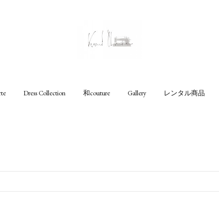
rte
Dress Collection
和couture
Gallery
レンタル商品