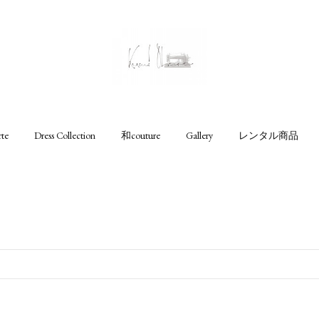
rte
Dress Collection
和couture
Gallery
レンタル商品