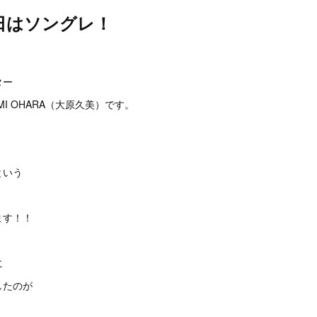
日はソングレ！
。
ター
I OHARA（大原久美）です。
という
ます！！
に
したのが