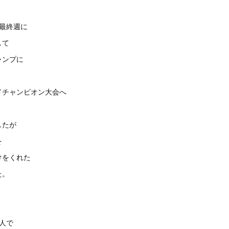
最終週に
して
ャンプに
ドチャンピオン大会へ
したが
を
けをくれた
た。
人で