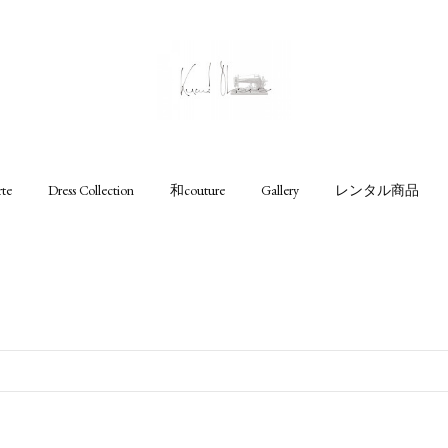
rte
Dress Collection
和couture
Gallery
レンタル商品