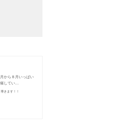
６月から８月いっぱい
開催してい…
と導きます！！