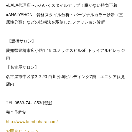
●LALA代理店〜かわいくスタイルアップ！脱がない勝負下着
●ANALYSHON～骨格スタイル分析・パーソナルカラー診断（三
属性分類）などの技術法を駆使したファッション診断
【豊橋サロン】
愛知県豊橋市広小路1-18 ユメックスビル5F トライアルビレッジ
内
【名古屋サロン】
名古屋市中区栄2‐2‐23 白川公園ビルディング7階 エニシア伏見
店内
TEL:0533-74-1253(転送)
完全予約制
http://www.kumi-ohara.com/
お問合せフォーム