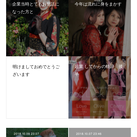
企業当時とてもお世話に
今年は流れに身をまかす
なった方と
起業 してからの軌跡 後
明けましておめでとうご
半
ざいます
2018.10.09 23:07
2018.10.07 23:46