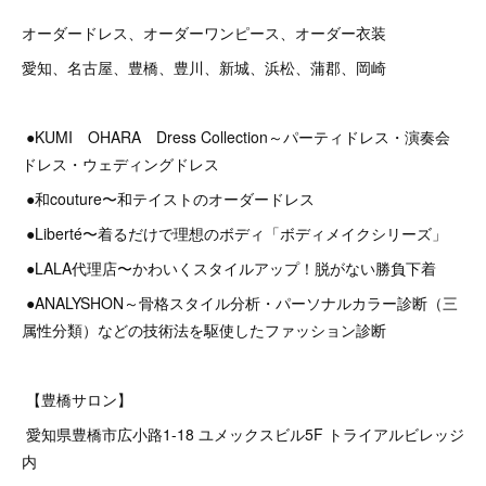
オーダードレス、オーダーワンピース、オーダー衣装
愛知、名古屋、豊橋、豊川、新城、浜松、蒲郡、岡崎
●KUMI OHARA Dress Collection～パーティドレス・演奏会
ドレス・ウェディングドレス
●和couture〜和テイストのオーダードレス
●Liberté〜着るだけで理想のボディ「ボディメイクシリーズ」
●LALA代理店〜かわいくスタイルアップ！脱がない勝負下着
●ANALYSHON～骨格スタイル分析・パーソナルカラー診断（三
属性分類）などの技術法を駆使したファッション診断
【豊橋サロン】
愛知県豊橋市広小路1-18 ユメックスビル5F トライアルビレッジ
内