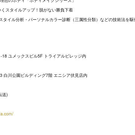
だけで理想のボディ「ボディメイクシリーズ」
わいくスタイルアップ！脱がない勝負下着
～骨格スタイル分析・パーソナルカラー診断（三属性分類）などの技術法を
-18 ユメックスビル5F トライアルビレッジ内
23 白川公園ビルディング7階 エニシア伏見店内
(転送)
ra.com/