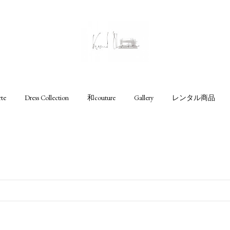
rte
Dress Collection
和couture
Gallery
レンタル商品