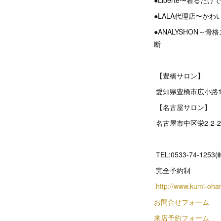
●Liberté〜着る
●LALA代理店〜か
●ANALYSHON
断
【豊橋サロン】
愛知県豊橋市広小路1
【名古屋サロン】
名古屋市中区栄2‐2‐
TEL:0533-74-1253
完全予約制
http://www.kumi-oha
お問合せフォーム
来店予約フォーム