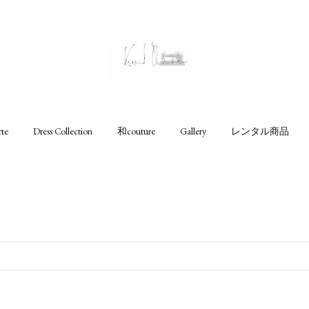
rte
Dress Collection
和couture
Gallery
レンタル商品