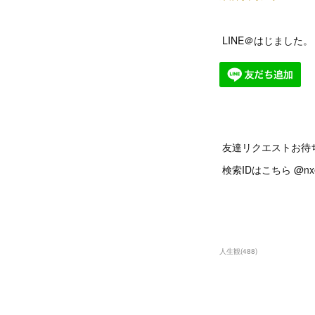
LINE＠はじました
友達リクエストお待
検索IDはこちら @n
人生観
(
488
)