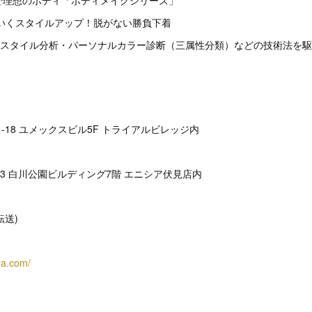
るだけで理想のボディ「ボディメイクシリーズ」
わいくスタイルアップ！脱がない勝負下着
～骨格スタイル分析・パーソナルカラー診断（三属性分類）などの技術法を
-18 ユメックスビル5F トライアルビレッジ内
23 白川公園ビルディング7階 エニシア伏見店内
(転送)
ra.com/