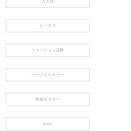
人生観
ビジネス
ファッション診断
パーソナルカラー
数秘＆カラー
liberté