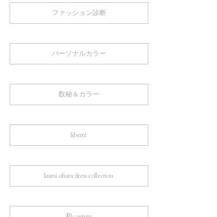
ファッション診断
パーソナルカラー
数秘＆カラー
liberté
kumi ohara dress collection
和couture