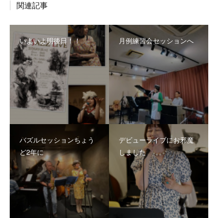
関連記事
いよいよ明後日！！
月例練習会セッションへ
バズルセッションちょう
デビューライブにお邪魔
ど2年に
しました