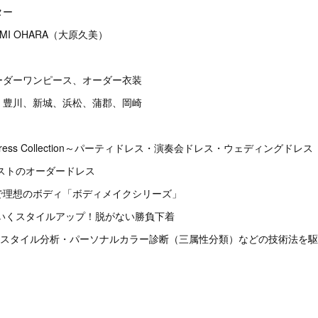
ター
MI OHARA（大原久美）
ーダーワンピース、オーダー衣装
、豊川、新城、浜松、蒲郡、岡崎
Dress Collection～パーティドレス・演奏会ドレス・ウェディングドレス
テイストのオーダードレス
るだけで理想のボディ「ボディメイクシリーズ」
わいくスタイルアップ！脱がない勝負下着
～骨格スタイル分析・パーソナルカラー診断（三属性分類）などの技術法を