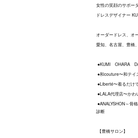
女性の笑顔のサポー
ドレスデザイナー KU
オーダードレス、オ
愛知、名古屋、豊橋
●KUMI OHARA 
●和couture〜和
●Liberté〜着
●LALA代理店〜か
●ANALYSHON
診断
【豊橋サロン】