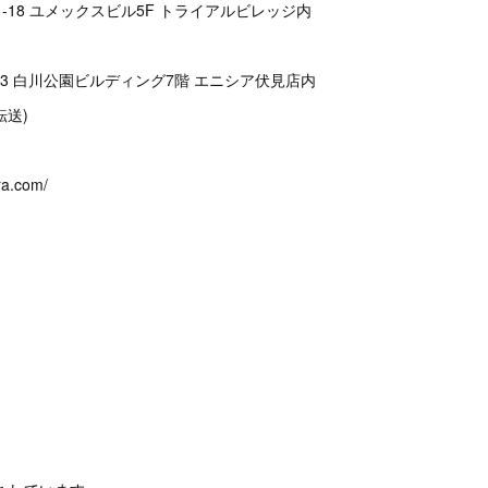
-18 ユメックスビル5F トライアルビレッジ内
23 白川公園ビルディング7階 エニシア伏見店内
(転送)
ra.com/
。