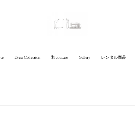
rte
Dress Collection
和couture
Gallery
レンタル商品