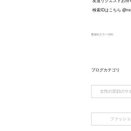
友達リクエストお待
検索IDはこちら @nxe
数秘&カラー
(
39
)
ブログカテゴリ
女性の笑顔のサ
ファッショ