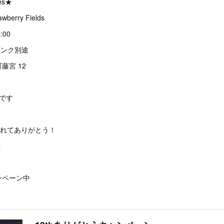
Fes★
wberry Fields
2:00
ドリンク別途
藤宮 12
〜です
くれてありがとう！
✨
ンペーン中