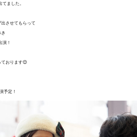
に出てました。
ブ出させてもらって
べき
出演！
ております😊
出演予定！