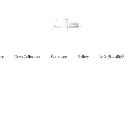
rte
Dress Collection
和couture
Gallery
レンタル商品