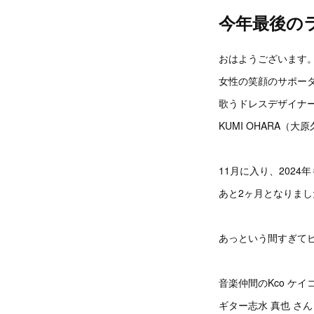
今年最後の
おはようございます
女性の笑顔のサポー
歌うドレスデザイナ
KUMI OHARA（大
11月に入り、2024
あと2ヶ月となりまし
あっという間すぎてビ
音楽仲間のKco ケイ
ギター志水 真也 さ