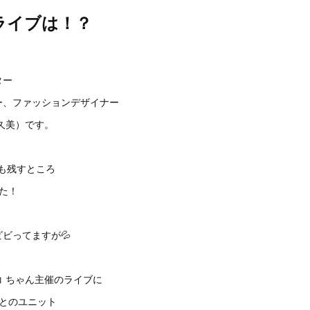
ライブは！？
。
ター
ー、ファッションデザイナー
原久美）です。
年も残すところ
た！
ビってますが💦
コ ちゃん主催のライブに
んとのユニット