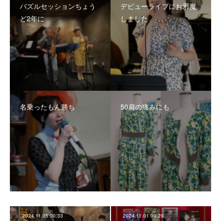
バズルセッションちょう
デビューライブにお邪魔
ど2年に
しました
名乗ったもん勝ち
50肩の痛みにも
2024.11.05 00:33
2024.11.01 00:29