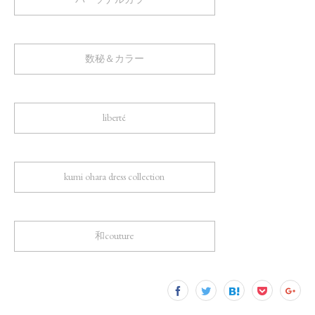
数秘＆カラー
liberté
kumi ohara dress collection
和couture