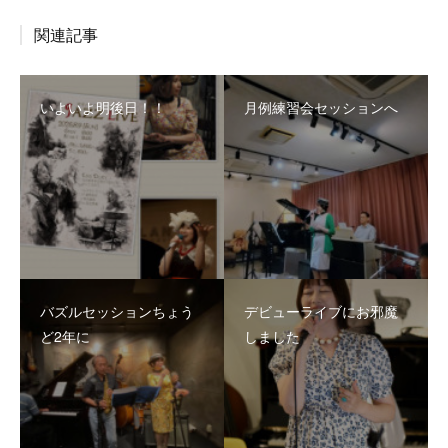
関連記事
いよいよ明後日！！
月例練習会セッションへ
バズルセッションちょう
デビューライブにお邪魔
ど2年に
しました