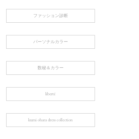
ファッション診断
パーソナルカラー
数秘＆カラー
liberté
kumi ohara dress collection