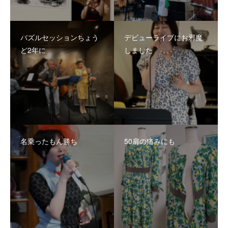
バズルセッションちょう
デビューライブにお邪魔
ど2年に
しました
名乗ったもん勝ち
50肩の痛みにも