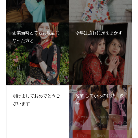
企業当時とてもお世話に
今年は流れに身をまかす
なった方と
起業 してからの軌跡 後
明けましておめでとうご
半
ざいます