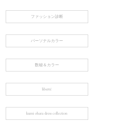
ファッション診断
パーソナルカラー
数秘＆カラー
liberté
kumi ohara dress collection