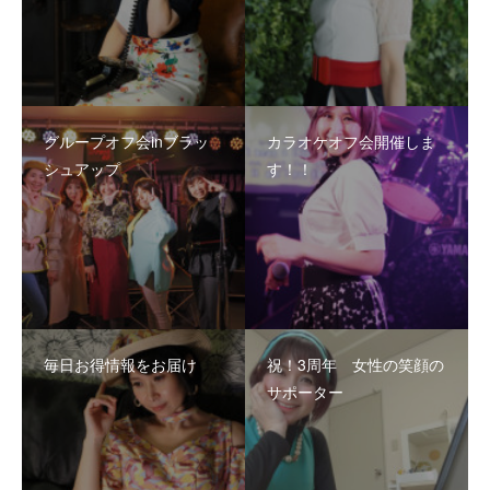
グループオフ会inブラッ
カラオケオフ会開催しま
シュアップ
す！！
毎日お得情報をお届け
祝！3周年 女性の笑顔の
サポーター