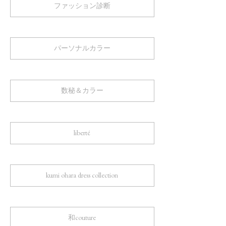
ファッション診断
パーソナルカラー
数秘＆カラー
liberté
kumi ohara dress collection
和couture