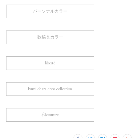
パーソナルカラー
数秘＆カラー
liberté
kumi ohara dress collection
和couture