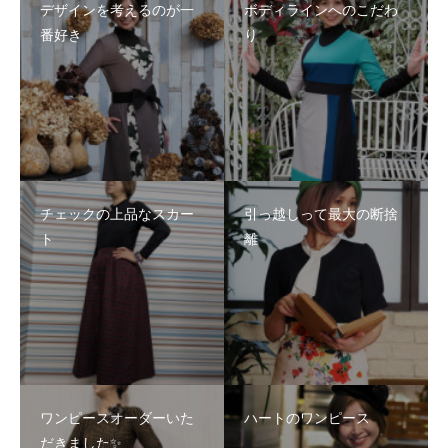
デザインを考えるのが一
ボディラインへのこだわ
番好き
り
チェックの上品なスカー
引っ越しって最大の断捨
ト
離
ワンピースオーダーいた
ハートのワンピース
だきました✨