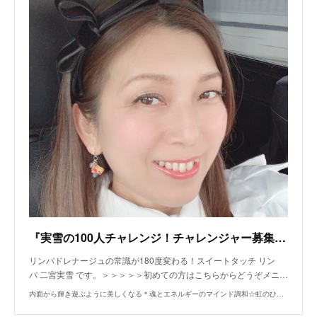
『実雪の100人チャレンジ！チャレンジャー募集♡』
リンパドレナージュの常識が180度変わる！スイートタッチ リン
パ 二宮実雪 です。＞＞＞＞＞初めての方はこちらからどうぞメニ…
内面から輝き遊ぶように美しくなる＊魂とエネルギーのマインド調和☆虹のひかり[名古屋市港区]