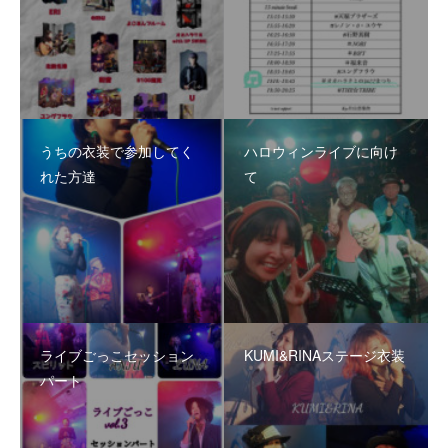
うちの衣装で参加してく
ハロウィンライブに向け
れた方達
て
ライブごっこセッション
KUMI&RINAステージ衣装
パート