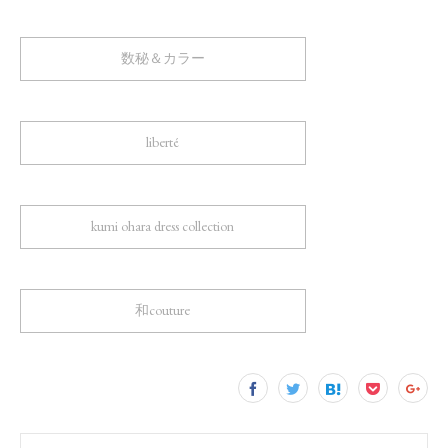
数秘＆カラー
liberté
kumi ohara dress collection
和couture