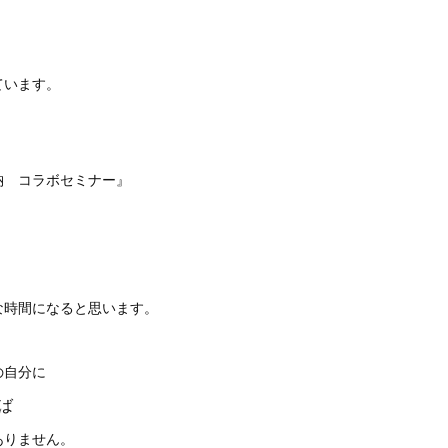
。
ています。
納 コラボセミナー』
な時間になると思います。
の自分に
ば
ありません。