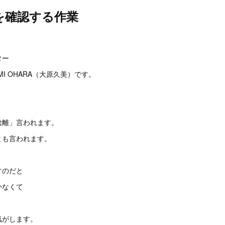
を確認する作業
。
ター
I OHARA（大原久美）です。
捨離」言われます。
とも言われます。
すのだと
かなくて
」
気がします。