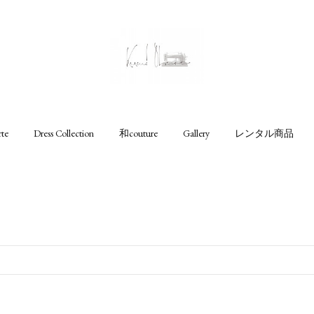
rte
Dress Collection
和couture
Gallery
レンタル商品