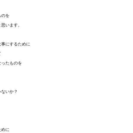
ものを
と思います。
大事にするために
て
なったものを
ゃないか？
ために