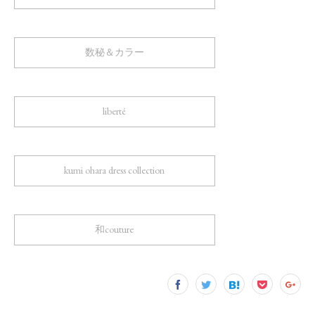
数秘＆カラー
liberté
kumi ohara dress collection
和couture