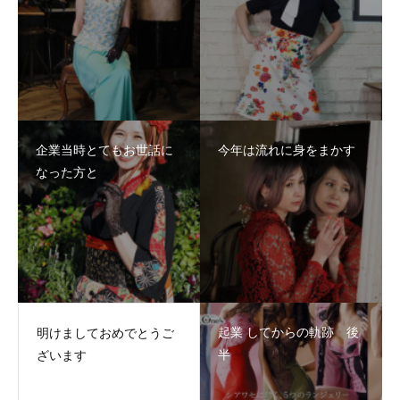
企業当時とてもお世話に
今年は流れに身をまかす
なった方と
起業 してからの軌跡 後
明けましておめでとうご
半
ざいます