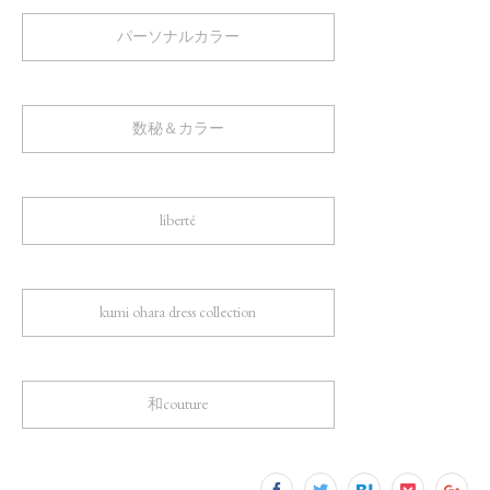
パーソナルカラー
数秘＆カラー
liberté
kumi ohara dress collection
和couture