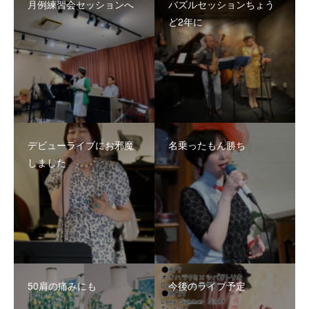
月例練習会セッションへ
バズルセッションちょう
ど2年に
デビューライブにお邪魔
名乗ったもん勝ち
しました
50肩の痛みにも
今後のライブ予定