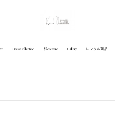
rte
Dress Collection
和couture
Gallery
レンタル商品