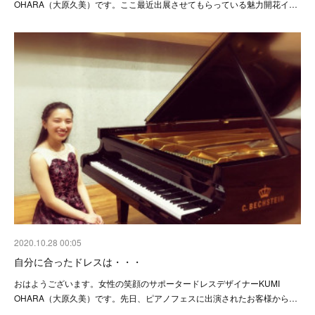
OHARA（大原久美）です。ここ最近出展させてもらっている魅力開花イ…
2020.10.28 00:05
自分に合ったドレスは・・・
おはようございます。女性の笑顔のサポータードレスデザイナーKUMI
OHARA（大原久美）です。先日、ピアノフェスに出演されたお客様から…