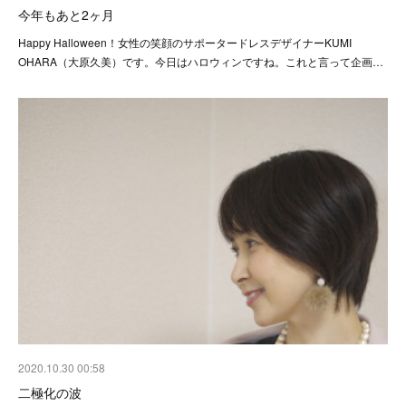
今年もあと2ヶ月
Happy Halloween！女性の笑顔のサポータードレスデザイナーKUMI
OHARA（大原久美）です。今日はハロウィンですね。これと言って企画…
2020.10.30 00:58
二極化の波