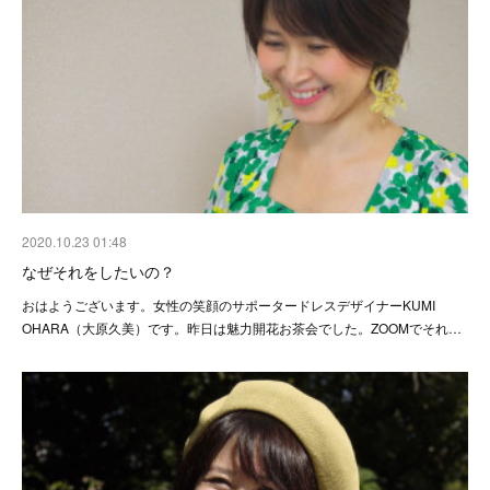
2020.10.23 01:48
なぜそれをしたいの？
おはようございます。女性の笑顔のサポータードレスデザイナーKUMI
OHARA（大原久美）です。昨日は魅力開花お茶会でした。ZOOMでそれ…