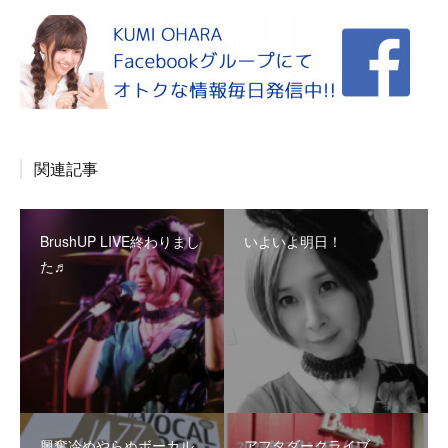
関連記事
BrushUP LIVE終わりまし
いよいよ明日！
た♬
興奮冷めやらぬボーカル
アフタダークライブ