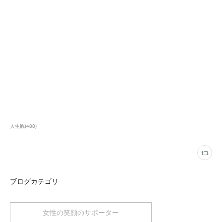
人生観
(
488
)
ブログカテゴリ
女性の笑顔のサポーター