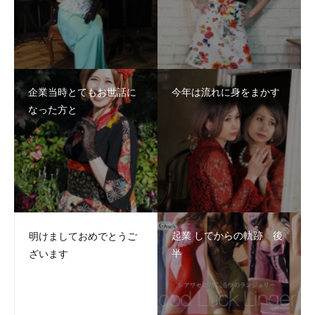
企業当時とてもお世話に
今年は流れに身をまかす
なった方と
起業 してからの軌跡 後
明けましておめでとうご
半
ざいます