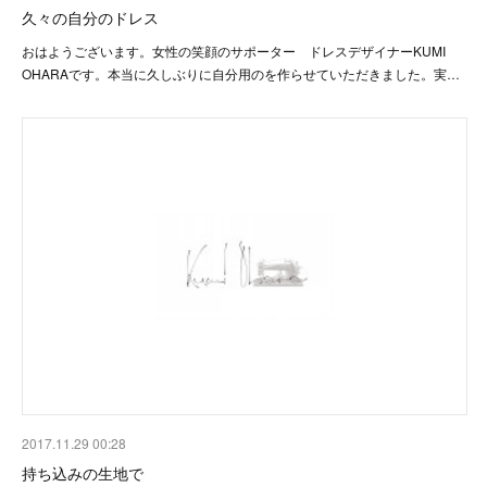
久々の自分のドレス
おはようございます。女性の笑顔のサポーター ドレスデザイナーKUMI
OHARAです。本当に久しぶりに自分用のを作らせていただきました。実…
2017.11.29 00:28
持ち込みの生地で