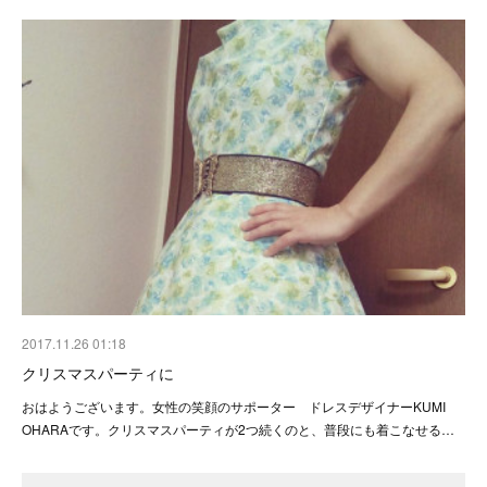
2017.11.26 01:18
クリスマスパーティに
おはようございます。女性の笑顔のサポーター ドレスデザイナーKUMI
OHARAです。クリスマスパーティが2つ続くのと、普段にも着こなせる…