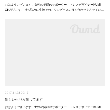
おはようございます。女性の笑顔のサポーター ドレスデザイナーKUMI
OHARAです。持ち込みに生地での、ワンピースの打ち合わせをさせてい…
2017.11.28 00:17
新しい生地入荷してます
おはようございます。女性の笑顔のサポーター ドレスデザイナーKUMI