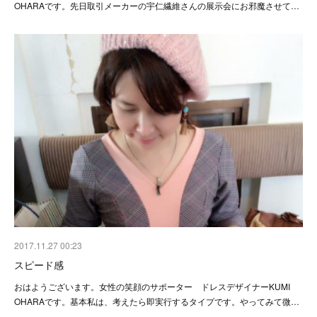
OHARAです。先日取引メーカーの宇仁繊維さんの展示会にお邪魔させて…
2017.11.27 00:23
スピード感
おはようございます。女性の笑顔のサポーター ドレスデザイナーKUMI
OHARAです。基本私は、考えたら即実行するタイプです。やってみて微…