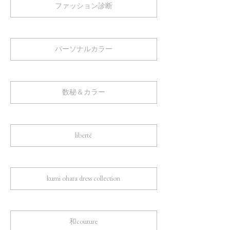
ファッション診断
パーソナルカラー
数秘＆カラー
liberté
kumi ohara dress collection
和couture