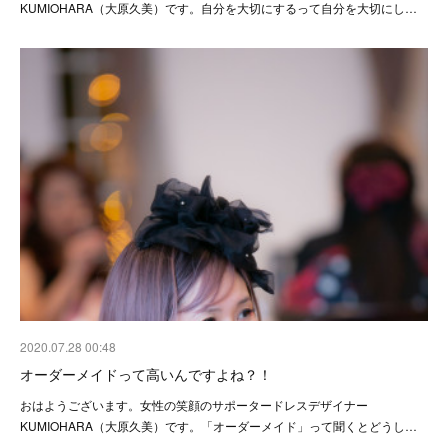
KUMIOHARA（大原久美）です。自分を大切にするって自分を大切にし…
2020.07.28 00:48
オーダーメイドって高いんですよね？！
おはようございます。女性の笑顔のサポータードレスデザイナー
KUMIOHARA（大原久美）です。「オーダーメイド」って聞くとどうし…