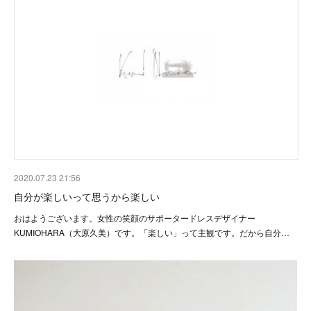
2020.07.23 21:56
自分が楽しいって思うから楽しい
おはようございます。女性の笑顔のサポータードレスデザイナー
KUMIOHARA（大原久美）です。「楽しい」って主観です。だから自分…